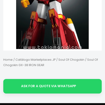
Home
/
Catálogo Marketplaces JP
/
Soul Of Chogokin
/ Soul Of
Chogokin GX-38 IRON GEAR
ASK FOR A QUOTE VIA WHATSAPP