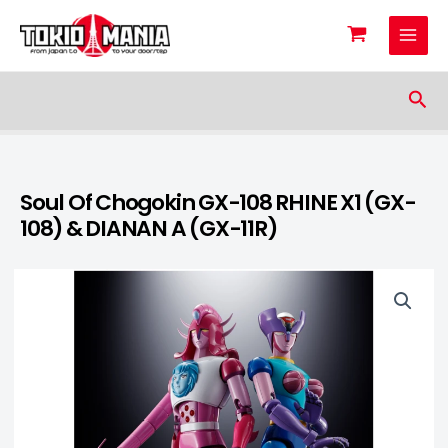
Skip to content
Sea
Soul Of Chogokin GX-108 RHINE X1 (GX-
108) & DIANAN A (GX-11R)