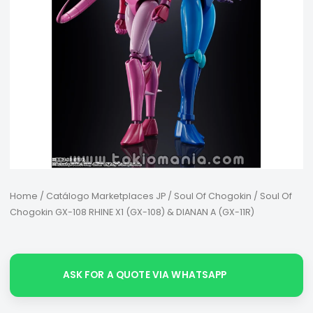
Home
/
Catálogo Marketplaces JP
/
Soul Of Chogokin
/ Soul Of
Chogokin GX-108 RHINE X1 (GX-108) & DIANAN A (GX-11R)
ASK FOR A QUOTE VIA WHATSAPP