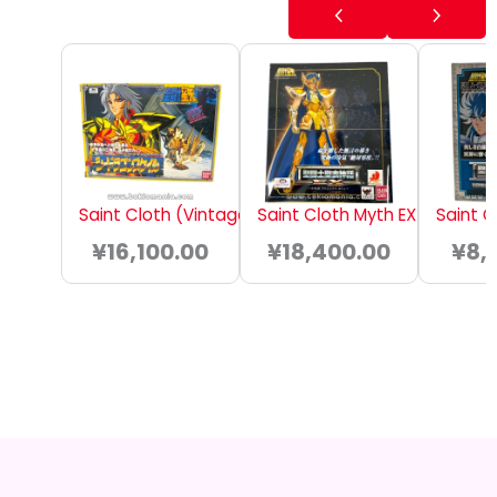
Saint Cloth (Vintage) – Seadragon Kanon
Saint Cloth Myth EX – Aquar
Saint C
¥
16,100.00
¥
18,400.00
¥
8,