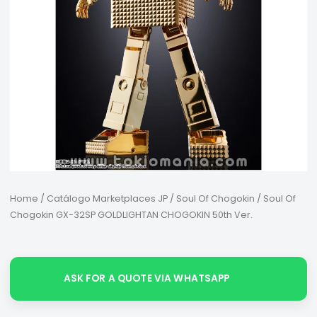
Home
/
Catálogo Marketplaces JP
/
Soul Of Chogokin
/ Soul Of
Chogokin GX-32SP GOLDLIGHTAN CHOGOKIN 50th Ver.
ASK FOR A QUOTE VIA WHATSAPP