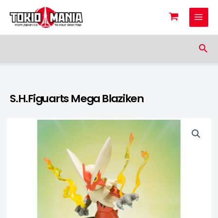
Skip to content
Sea
S.H.Figuarts Mega Blaziken