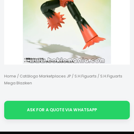
Home
/
Catálogo Marketplaces JP
/
S.H.Figuarts
/ S.H.Figuarts
Mega Blaziken
ASK FOR A QUOTE VIA WHATSAPP