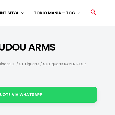
Search
INT SEIYA
TOKIO MANIA – TCG
 BUDOU ARMS
laces JP
/
S.H.Figuarts
/ S.H.Figuarts KAMEN RIDER
QUOTE VIA WHATSAPP