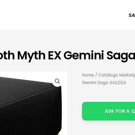
SA
loth Myth EX Gemini Sag
Home
/
Catálogo Marketp
Gemini Saga GOLD24
ASK FOR A 