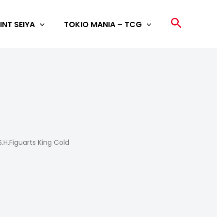
Search
INT SEIYA
TOKIO MANIA – TCG
S.H.Figuarts King Cold