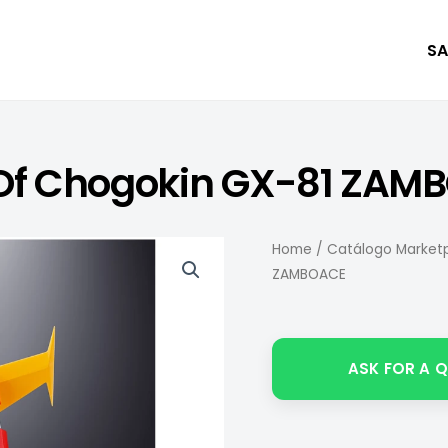
SA
 Of Chogokin GX-81 ZAM
Home
/
Catálogo Marketp
ZAMBOACE
ASK FOR A 