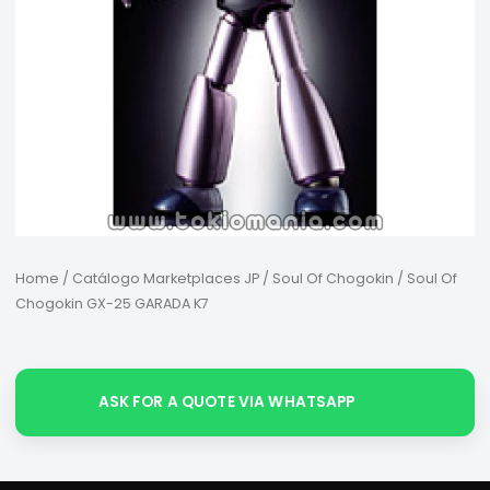
Home
/
Catálogo Marketplaces JP
/
Soul Of Chogokin
/ Soul Of
Chogokin GX-25 GARADA K7
ASK FOR A QUOTE VIA WHATSAPP