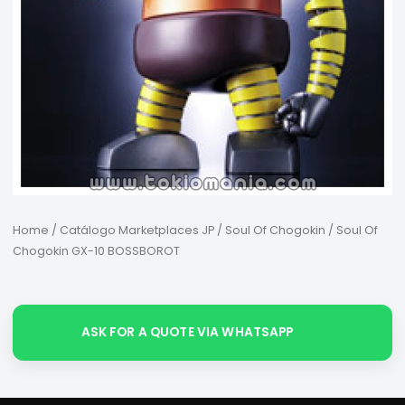
Home
/
Catálogo Marketplaces JP
/
Soul Of Chogokin
/ Soul Of
Chogokin GX-10 BOSSBOROT
ASK FOR A QUOTE VIA WHATSAPP