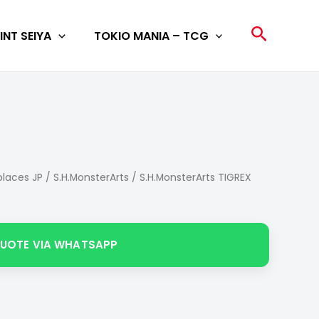
Search
INT SEIYA
TOKIO MANIA – TCG
laces JP
/
S.H.MonsterArts
/ S.H.MonsterArts TIGREX
QUOTE VIA WHATSAPP