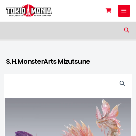
Skip to content
Sea
S.H.MonsterArts Mizutsune