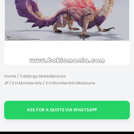
Home
/
Catálogo Marketplaces
JP
/
S.H.MonsterArts
/ S.H.MonsterArts Mizutsune
ASK FOR A QUOTE VIA WHATSAPP