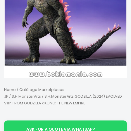
Home
/
Catálogo Marketplaces
JP
/
S.H.MonsterArts
/ S.H.MonsterArts GODZILLA (2024) EVOLVED
Ver. FROM GODZILLA x KONG: THE NEW EMPIRE
ASK FOR A QUOTE VIA WHATSAPP