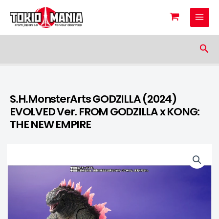
Skip to content
Sea
S.H.MonsterArts GODZILLA (2024)
EVOLVED Ver. FROM GODZILLA x KONG:
THE NEW EMPIRE