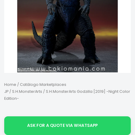
Home
/
Catálogo Marketplaces
JP
/
S.H.MonsterArts
/ S.H.MonsterArts Godzilla [2019] -Night Color
Edition-
ASK FOR A QUOTE VIA WHATSAPP