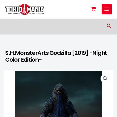
Skip to content
Sea
S.H.MonsterArts Godzilla [2019] -Night
Color Edition-