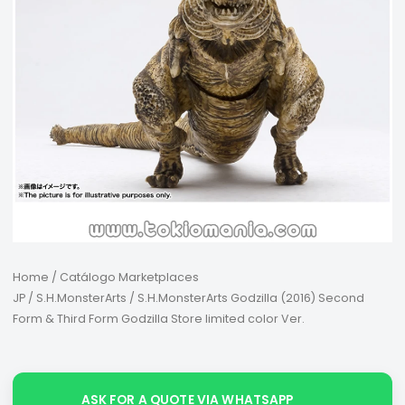
Home
/
Catálogo Marketplaces
JP
/
S.H.MonsterArts
/ S.H.MonsterArts Godzilla (2016) Second
Form & Third Form Godzilla Store limited color Ver.
ASK FOR A QUOTE VIA WHATSAPP