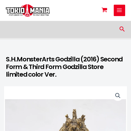
Skip to content
Sea
S.H.MonsterArts Godzilla (2016) Second
Form & Third Form Godzilla Store
limited color Ver.