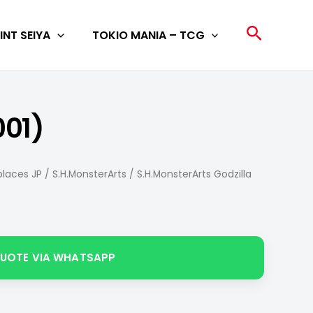
Search
INT SEIYA
TOKIO MANIA – TCG
001)
laces JP
/
S.H.MonsterArts
/ S.H.MonsterArts Godzilla
QUOTE VIA WHATSAPP