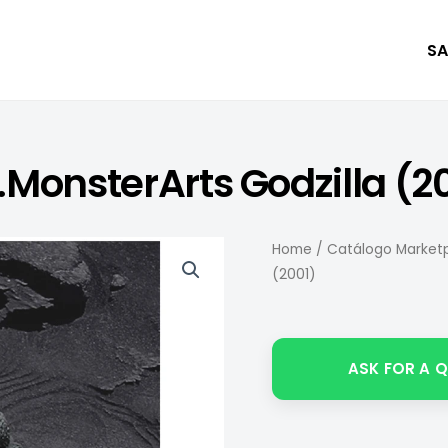
SA
.MonsterArts Godzilla (2
Home
/
Catálogo Marketp
(2001)
ASK FOR A 