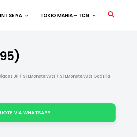
Search
INT SEIYA
TOKIO MANIA – TCG
995)
laces JP
/
S.H.MonsterArts
/ S.H.MonsterArts Godzilla
QUOTE VIA WHATSAPP