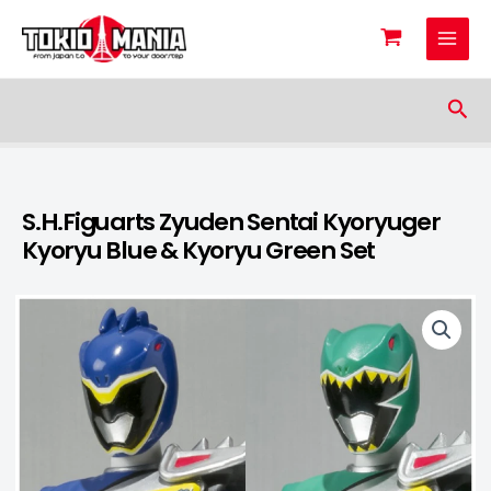
Skip to content
Sea
S.H.Figuarts Zyuden Sentai Kyoryuger
Kyoryu Blue & Kyoryu Green Set