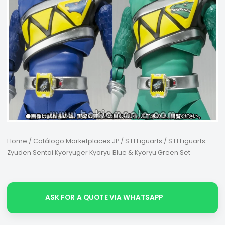
Home
/
Catálogo Marketplaces JP
/
S.H.Figuarts
/ S.H.Figuarts
Zyuden Sentai Kyoryuger Kyoryu Blue & Kyoryu Green Set
ASK FOR A QUOTE VIA WHATSAPP