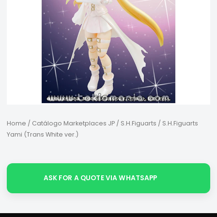
Home
/
Catálogo Marketplaces JP
/
S.H.Figuarts
/ S.H.Figuarts
Yami (Trans White ver.)
ASK FOR A QUOTE VIA WHATSAPP