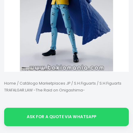
Home
/
Catálogo Marketplaces JP
/
S.H.Figuarts
/ S.H.Figuarts
TRAFALGAR.LAW -The Raid on Onigashima-
ASK FOR A QUOTE VIA WHATSAPP