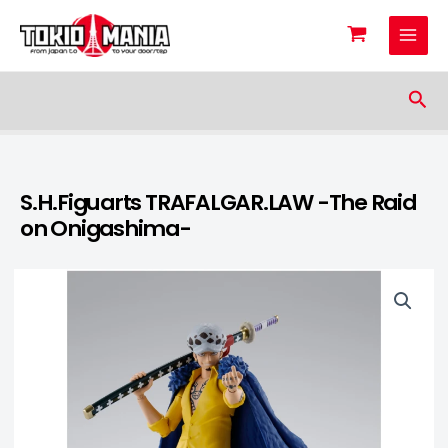
Skip to content
Sea
S.H.Figuarts TRAFALGAR.LAW -The Raid
on Onigashima-