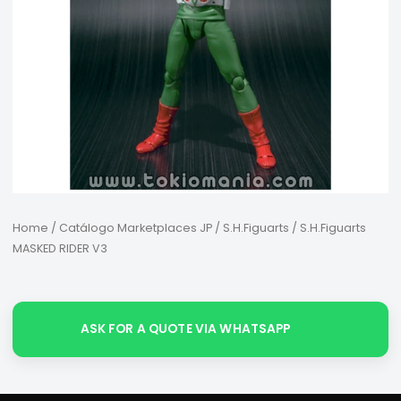
Home
/
Catálogo Marketplaces JP
/
S.H.Figuarts
/ S.H.Figuarts
MASKED RIDER V3
ASK FOR A QUOTE VIA WHATSAPP