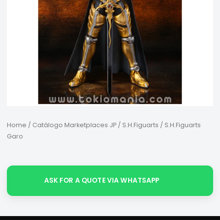
Home
/
Catálogo Marketplaces JP
/
S.H.Figuarts
/ S.H.Figuarts
Garo
ASK FOR A QUOTE VIA WHATSAPP