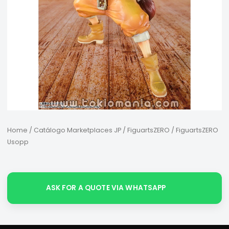
Home
/
Catálogo Marketplaces JP
/
FiguartsZERO
/ FiguartsZERO
Usopp
ASK FOR A QUOTE VIA WHATSAPP