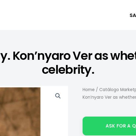
SA
y. Kon’nyaro Ver as whet
celebrity.
Home
/
Catálogo Marketp
Kon’nyaro Ver as whether 
ASK FOR A 