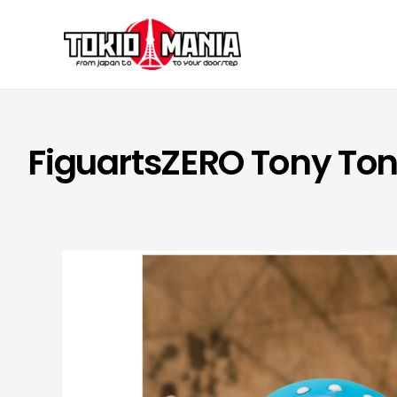
Skip to content
FiguartsZERO Tony Ton