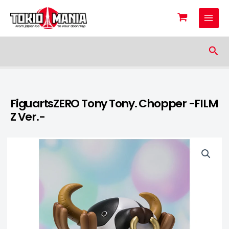
Skip to content
Sea
FiguartsZERO Tony Tony. Chopper -FILM
Z Ver.-