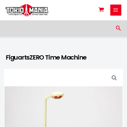
Skip to content
Sea
FiguartsZERO Time Machine