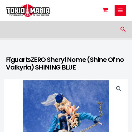
Skip to content
Sea
FiguartsZERO Sheryl Nome (Shine Of no
Valkyria) SHINING BLUE