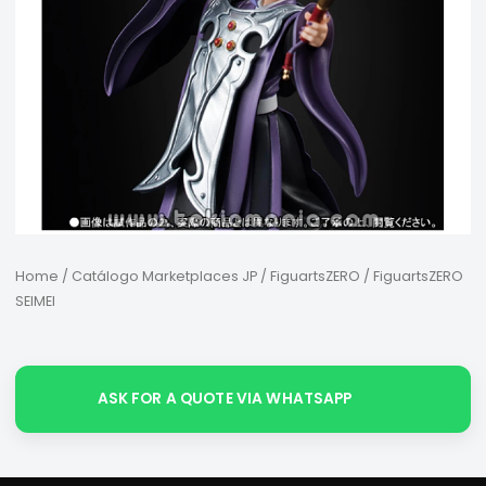
Home
/
Catálogo Marketplaces JP
/
FiguartsZERO
/ FiguartsZERO
SEIMEI
ASK FOR A QUOTE VIA WHATSAPP