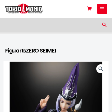
Skip to content
Sea
FiguartsZERO SEIMEI