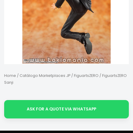
Home
/
Catálogo Marketplaces JP
/
FiguartsZERO
/ FiguartsZERO
Sanji
ASK FOR A QUOTE VIA WHATSAPP