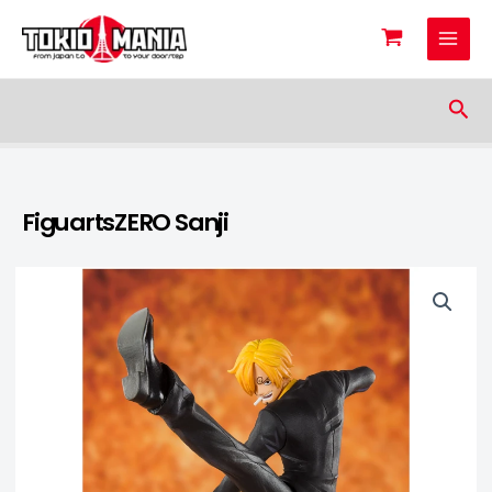
Skip to content
Sea
FiguartsZERO Sanji