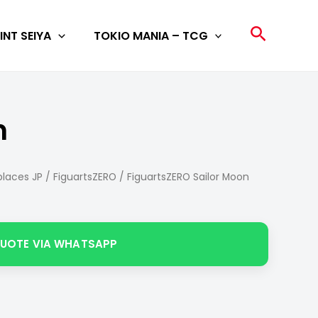
Search
INT SEIYA
TOKIO MANIA – TCG
n
laces JP
/
FiguartsZERO
/ FiguartsZERO Sailor Moon
QUOTE VIA WHATSAPP