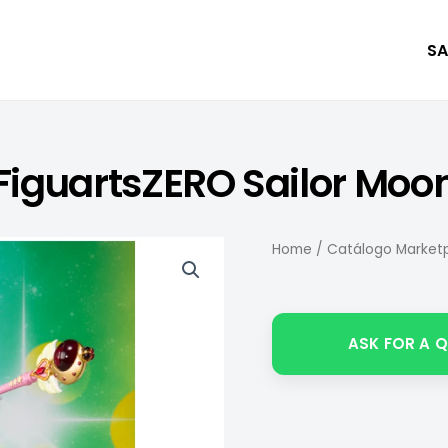
SA
FiguartsZERO Sailor Moo
Home
/
Catálogo Marketp
ASK FOR A 