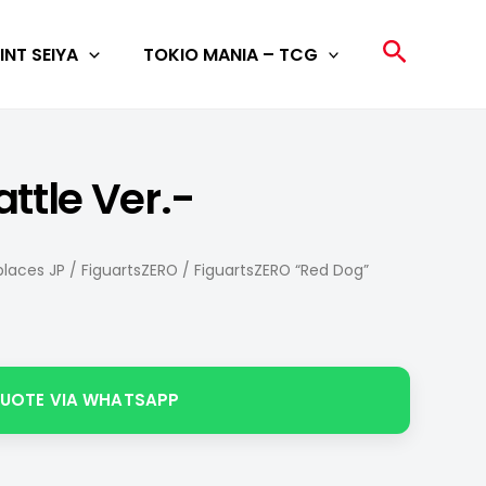
Search
INT SEIYA
TOKIO MANIA – TCG
ttle Ver.-
laces JP
/
FiguartsZERO
/ FiguartsZERO “Red Dog”
QUOTE VIA WHATSAPP