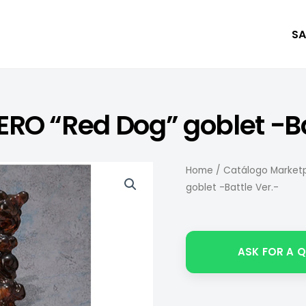
SA
ERO “Red Dog” goblet -Ba
Home
/
Catálogo Marketp
goblet -Battle Ver.-
ASK FOR A 