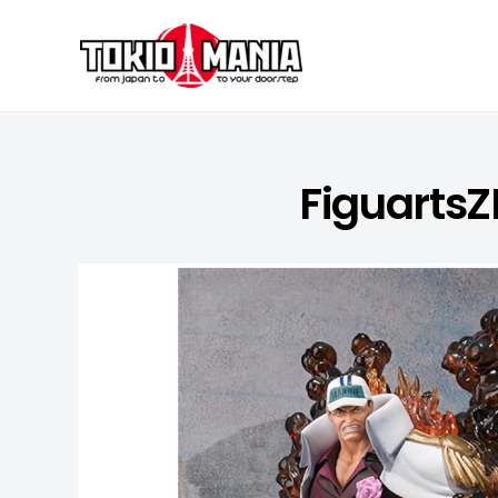
Skip to content
FiguartsZ