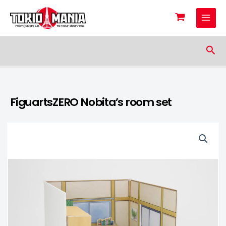
Skip to content
Sea
FiguartsZERO Nobita’s room set