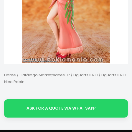
Home
/
Catálogo Marketplaces JP
/
FiguartsZERO
/ FiguartsZERO
Nico Robin
ASK FOR A QUOTE VIA WHATSAPP