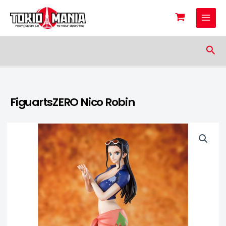
Skip to content
Sea
FiguartsZERO Nico Robin