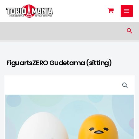
Skip to content
Sea
FiguartsZERO Gudetama (sitting)