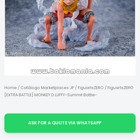
Home
/
Catálogo Marketplaces JP
/
FiguartsZERO
/ FiguartsZERO
[EXTRA BATTLE] MONKEY.D.LUFFY-Summit Battle-
ASK FOR A QUOTE VIA WHATSAPP