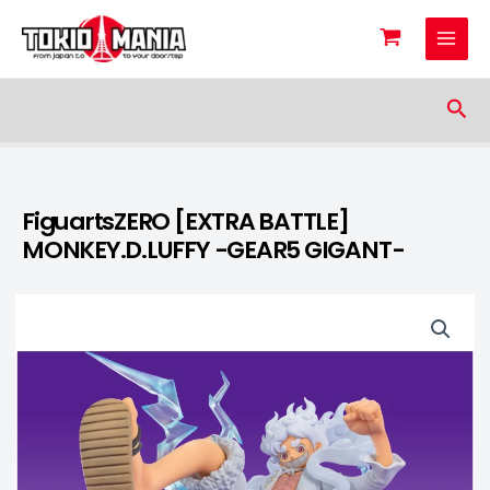
Skip to content
Sea
FiguartsZERO [EXTRA BATTLE]
MONKEY.D.LUFFY -GEAR5 GIGANT-