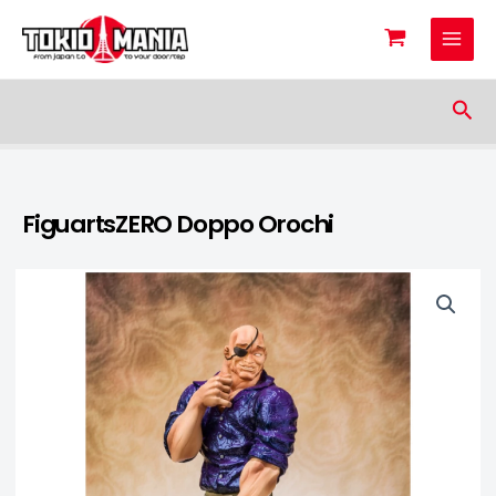
Skip to content
Sea
FiguartsZERO Doppo Orochi