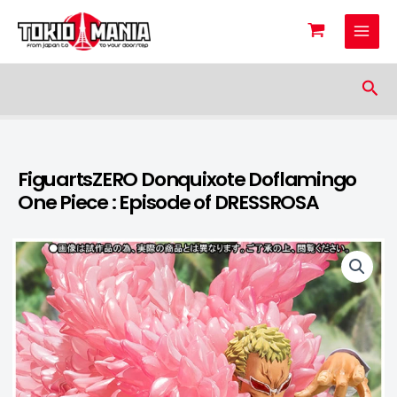
Skip to content
Sea
FiguartsZERO Donquixote Doflamingo
One Piece : Episode of DRESSROSA