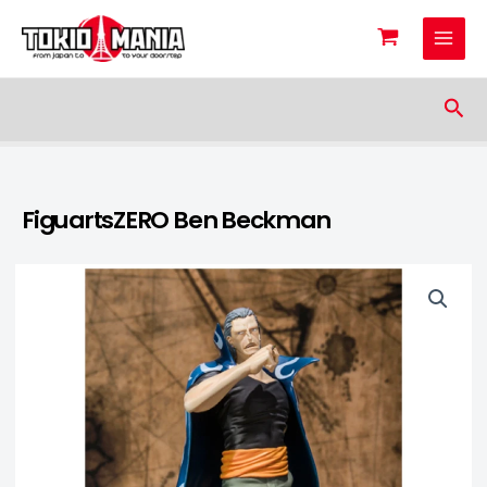
Skip to content
Sea
FiguartsZERO Ben Beckman