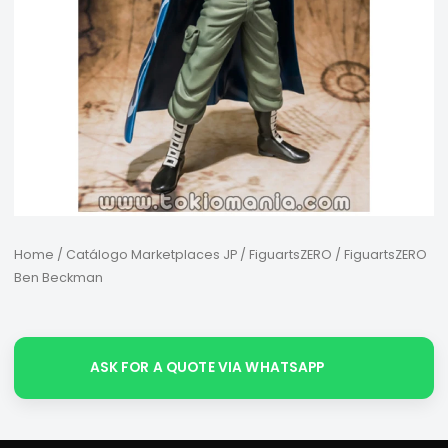
Home
/
Catálogo Marketplaces JP
/
FiguartsZERO
/ FiguartsZERO
Ben Beckman
ASK FOR A QUOTE VIA WHATSAPP