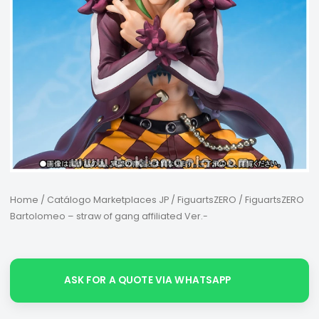
Home
/
Catálogo Marketplaces JP
/
FiguartsZERO
/ FiguartsZERO
Bartolomeo – straw of gang affiliated Ver.-
ASK FOR A QUOTE VIA WHATSAPP