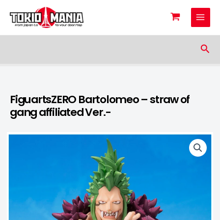
Skip to content
Sea
FiguartsZERO Bartolomeo – straw of
gang affiliated Ver.-