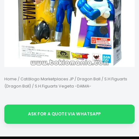
Home
/
Catálogo Marketplaces JP
/
Dragon Ball
/
S.H.Figuarts
(Dragon Ball)
/ S.H.Figuarts Vegeta -DAIMA-
ASK FOR A QUOTE VIA WHATSAPP