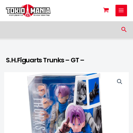
Skip to content
Sea
S.H.Figuarts Trunks – GT –