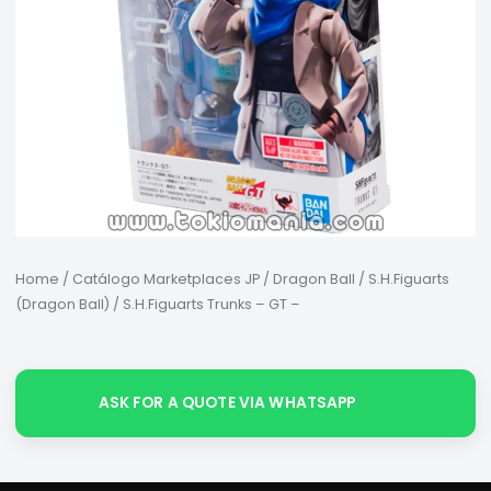
Home
/
Catálogo Marketplaces JP
/
Dragon Ball
/
S.H.Figuarts
(Dragon Ball)
/ S.H.Figuarts Trunks – GT –
ASK FOR A QUOTE VIA WHATSAPP