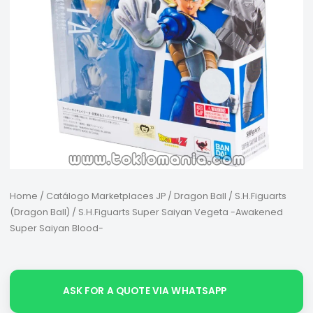
Home
/
Catálogo Marketplaces JP
/
Dragon Ball
/
S.H.Figuarts
(Dragon Ball)
/ S.H.Figuarts Super Saiyan Vegeta -Awakened
Super Saiyan Blood-
ASK FOR A QUOTE VIA WHATSAPP