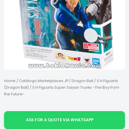
Home
/
Catálogo Marketplaces JP
/
Dragon Ball
/
S.H.Figuarts
(Dragon Ball)
/ S.H.Figuarts Super Saiyan Trunks -The Boy from
the Future-
ASK FOR A QUOTE VIA WHATSAPP