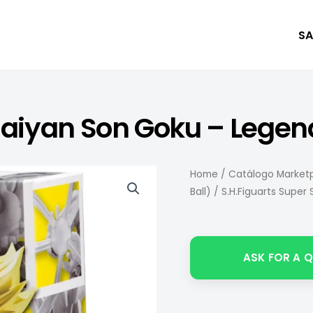
SA
 Saiyan Son Goku – Legen
Home
/
Catálogo Marketp
Ball)
/ S.H.Figuarts Super
ASK FOR A 