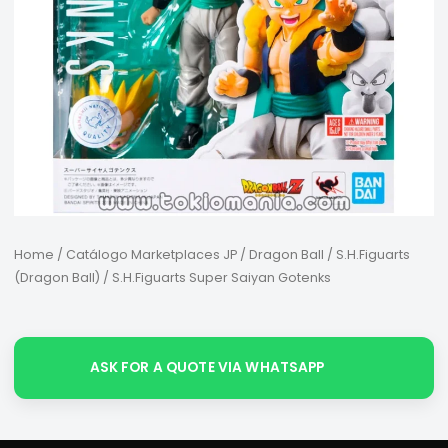
Home
/
Catálogo Marketplaces JP
/
Dragon Ball
/
S.H.Figuarts
(Dragon Ball)
/ S.H.Figuarts Super Saiyan Gotenks
ASK FOR A QUOTE VIA WHATSAPP