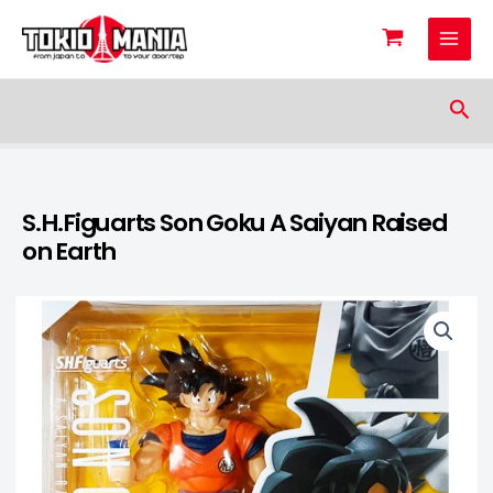
Skip to content
Sea
S.H.Figuarts Son Goku A Saiyan Raised
on Earth