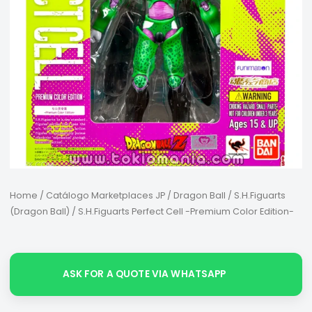
Home
/
Catálogo Marketplaces JP
/
Dragon Ball
/
S.H.Figuarts
(Dragon Ball)
/ S.H.Figuarts Perfect Cell -Premium Color Edition-
ASK FOR A QUOTE VIA WHATSAPP