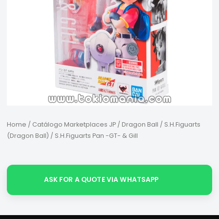
Home
/
Catálogo Marketplaces JP
/
Dragon Ball
/
S.H.Figuarts
(Dragon Ball)
/ S.H.Figuarts Pan -GT- & Gill
ASK FOR A QUOTE VIA WHATSAPP